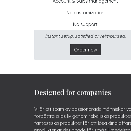
Account & Sales management
No customization
No support
Instant setup, satisfied or reimbursed.
Order now
Designed for companies
Vi är ett team av passionerade människor va
förbättra allas liv genom rebelliska produkter
fantastiska produkter för att lösa dina affä
produkter är designade för små till medelst