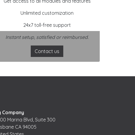
Get access to all modules and features
Unlimited customization
24x7 toll-free support
Instant setup, satisfied or reimbursed.
Contact us
y Company
00 Marina Blvd, Suite 300
isbane CA 94005
ited States