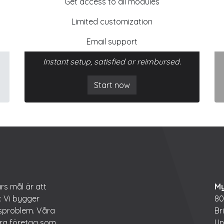
Get access to all modules
Limited customization
Email support
Instant setup, satisfied or reimbursed.
Start now
rs mål är att
M
. Vi bygger
80
rsproblem. Våra
Br
ora företag som
Un