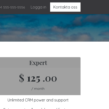
Logga in
Kontakta oss
+1 555-555-5556
Expert
$
125
.00
/ month
Unlimited CRM power and support