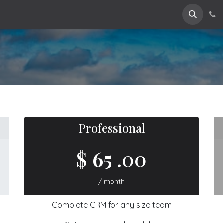
About Us
Help
Kontakta oss
Professional
$
65
.00
/ month
Complete CRM for any size team