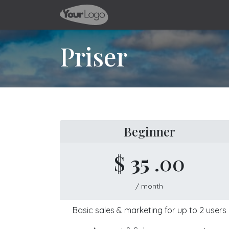
Hoppa till innehåll
Services
Pricing
Blogg
Priser
Beginner
$
35
.00
/ month
Basic sales & marketing for up to 2 users